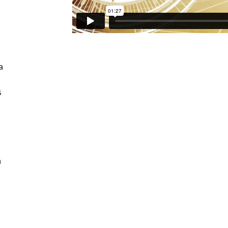
a
s
a