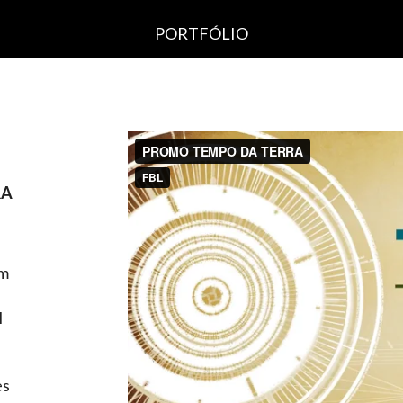
PORTFÓLIO
RA
A PRODUTORA
PORTFÓLIO
em
CURIOSIDADES
l
CONTATO
es